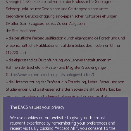
zu besetzen, die der Professur für Sinologie mit
Sinologie (19./20. Jh.)
Schwerpunkt neuere Geschichte und Geistesgeschichte unter
besonderer Berücksichtigung sino-japanischer Kulturbeziehungen
(Müller-Saini) zugeordnet ist. Zu den Aufgaben
der Stelle gehören
– die berufliche Weiterqualifikation durch eigenständige Forschung und
wissenschaftliche Publikationen auf dem Gebiet des modernen China
(19./20. Jh.)
– die eigenständige Durchführung von Lehrveranstaltungen im
Rahmen der Bachelor-, Master-und Magister-Studiengänge
(
http://www.zo.uni-heidelberg.de/sinologie/studies/
)
– die Unterstützung der Professur in Forschung, Lehre, Betreuung von
Studierenden und Gastwissenschaftlern sowie die aktive Mitarbeit bei
organisatorischen und administrativen Aufgaben des Instituts
Die Stelle ist auf drei Jahre ausgeschrieben. Eine Verlängerung um
The EACS values your privacy
weitere drei Jahre ist möglich. Die Stelle ist grundsätzlich teilbar.
We use cookies on our website to give you the most
Voraussetzungen sind möglichst eine abgeschlossene Promotion im
relevant experience by remembering your preferences and
Fach Sinologie, im Ausnahmefall auch Magister-/Masterabschluss;
repeat visits. By clicking “Accept All”, you consent to the